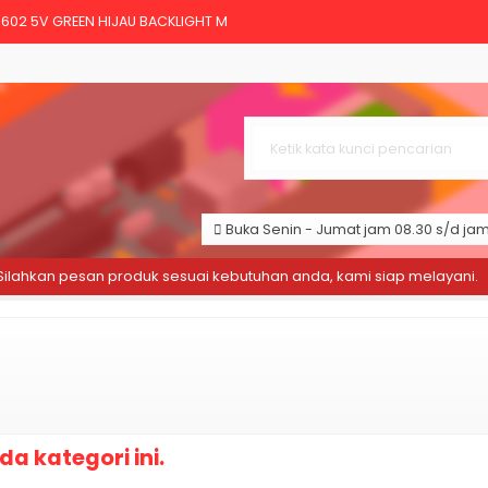
1602 5V GREEN HIJAU BACKLIGHT M
rocontroller Board
Mono Potensio Meter Linear Res
 lubang Bread board Projectboa
ector sensor
Buka Senin - Jumat jam 08.30 s/d jam 
- LM35
lahkan pesan produk sesuai kebutuhan anda, kami siap melayani.
-SR04 HC SR04 Sensor Jarak Ult
 Arduino Uno Mega SG 90 Biru S
a kategori ini.