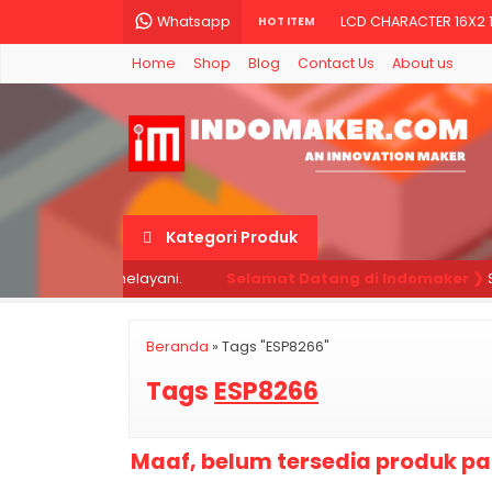
Whatsapp
LCD CHARACTER 16X2 
HOT ITEM
Home
Shop
Blog
Contact Us
About us
Raspberry Pi Pico Mic
Potensiometer 10K - 
Breadboard 400 titik
Sensor Api Flame det
Kategori Produk
LM35DZ Sensor Suhu 
da, kami siap melayani.
Selamat Datang di Indomaker ❯
Si
Sensor Ultrasonik HC
SG90 Motor Servo For
Beranda
»
Tags "ESP8266"
Tags
ESP8266
Maaf, belum tersedia produk pad