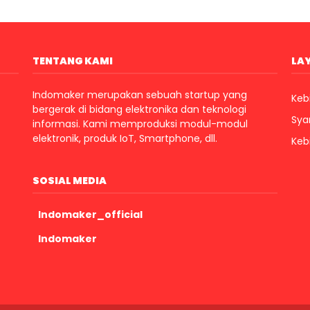
TENTANG KAMI
LA
Indomaker merupakan sebuah startup yang
Kebi
bergerak di bidang elektronika dan teknologi
Sya
informasi. Kami memproduksi modul-modul
elektronik, produk IoT, Smartphone, dll.
Keb
SOSIAL MEDIA
Indomaker_official
Indomaker