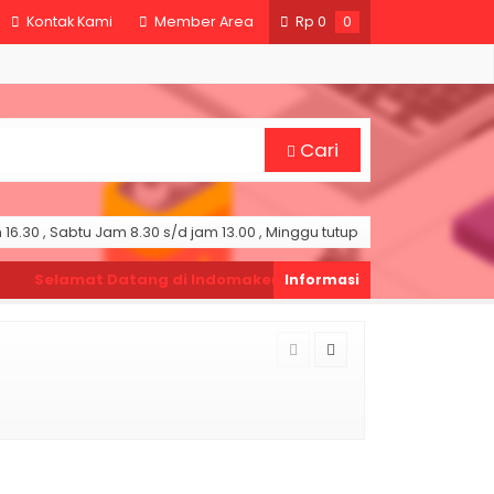
Kontak Kami
Member Area
Rp
0
0
Cari
16.30 , Sabtu Jam 8.30 s/d jam 13.00 , Minggu tutup
Selamat Datang di Indomaker ❯
Silahkan pesan produk sesua