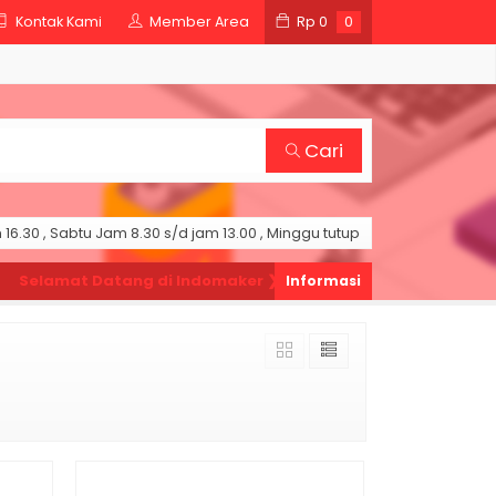
Kontak Kami
Member Area
Rp
0
0
Cari
16.30 , Sabtu Jam 8.30 s/d jam 13.00 , Minggu tutup
Selamat Datang di Indomaker ❯
Silahkan pesan produk sesuai k