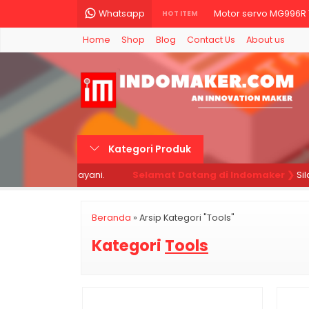
Whatsapp
Motor servo MG996R T
HOT ITEM
Home
Shop
Blog
Contact Us
About us
Resistor 220 Ohm 220
SG90 Motor Servo For 
Kabel Jumper 20cm D
DS3231SN DS3231 SN I
Kategori Produk
Kabel Jumper arduino
 kami siap melayani.
Selamat Datang di Indomaker ❯
Silah
Potensiometer 10K - M
Push Button Tactile Sw
Beranda
»
Arsip Kategori "Tools"
Kategori
Tools