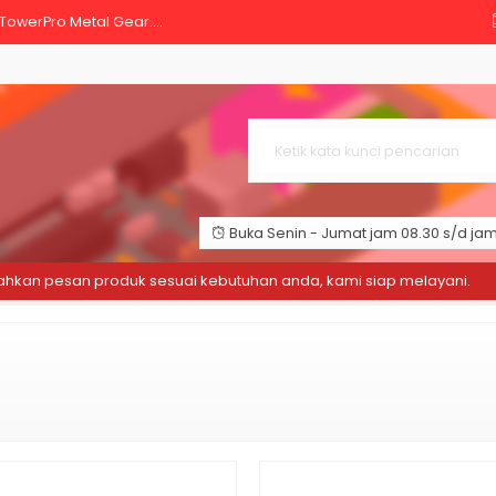
owerPro Metal Gear....
R Ohm 220Ohm 1/4W 1% Metal fil....
Arduino Uno Mega SG 90 Biru S....
upont 20 cm Female to Female Pe....
2C RTC Module & Baterai Mo....
Buka Senin - Jumat jam 08.30 s/d jam 
 Dupont Pelangi 30 cm Male to ....
kan pesan produk sesuai kebutuhan anda, kami siap melayani.
ono Potensio Meter Linear Res....
itch Saklar Tombol Tinggi - ....