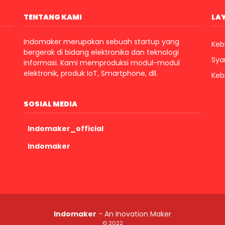
TENTANG KAMI
LA
Indomaker merupakan sebuah startup yang
Kebi
bergerak di bidang elektronika dan teknologi
Sya
informasi. Kami memproduksi modul-modul
elektronik, produk IoT, Smartphone, dll.
Keb
SOSIAL MEDIA
Indomaker_official
Indomaker
Indomaker
- An Inovation Maker
© 2022