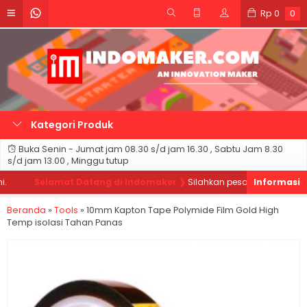
Rp
0
0
Kategori Produk
Buka Senin - Jumat jam 08.30 s/d jam 16.30 , Sabtu Jam 8.30
s/d jam 13.00 , Minggu tutup
Selamat Datang di Indomaker ❯
Silahkan pesan produk sesuai 
Beranda
»
Tools
»
10mm Kapton Tape Polymide Film Gold High
Temp isolasi Tahan Panas