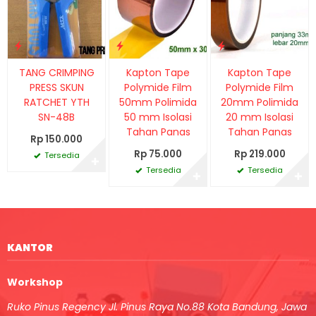
TANG CRIMPING
Kapton Tape
Kapton Tape
PRESS SKUN
Polymide Film
Polymide Film
RATCHET YTH
50mm Polimida
20mm Polimida
SN-48B
50 mm Isolasi
20 mm Isolasi
Tahan Panas
Tahan Panas
Rp 150.000
Rp 75.000
Rp 219.000
Tersedia
✚
Tersedia
Tersedia
✚
✚
KANTOR
Workshop
Ruko Pinus Regency Jl. Pinus Raya No.88 Kota Bandung, Jawa