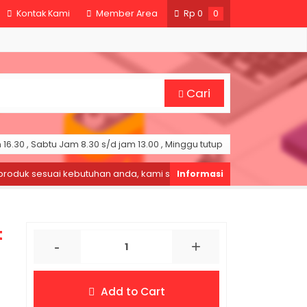
Kontak Kami
Member Area
Rp
0
0
Cari
16.30 , Sabtu Jam 8.30 s/d jam 13.00 , Minggu tutup
duk sesuai kebutuhan anda, kami siap melayani.
Selamat Dat
t
-
+
Add to Cart