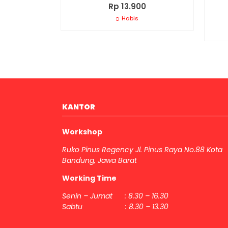
Rp 13.900
Habis
KANTOR
Workshop
Ruko Pinus Regency Jl. Pinus Raya No.88 Kota
Bandung, Jawa Barat
Working Time
Senin – Jumat : 8.30 – 16.30
Sabtu : 8.30 – 13.30