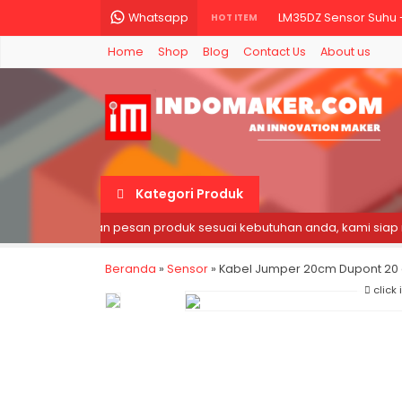
Whatsapp
LM35DZ Sensor Suhu - 
HOT ITEM
Home
Shop
Blog
Contact Us
About us
LM2596 Module Step D
Tilt Sensor SW-520D 
TANG CRIMPING PRESS 
Potensiometer 10K - M
Kategori Produk
Raspberry Pi 4 Model B
aker ❯
Silahkan pesan produk sesuai kebutuhan anda, kami siap me
Kabel Jumper 10cm Du
Beranda
»
Sensor
»
Kabel Jumper 20cm Dupont 20 
10X RESISTOR 1K 1KOHM 
click