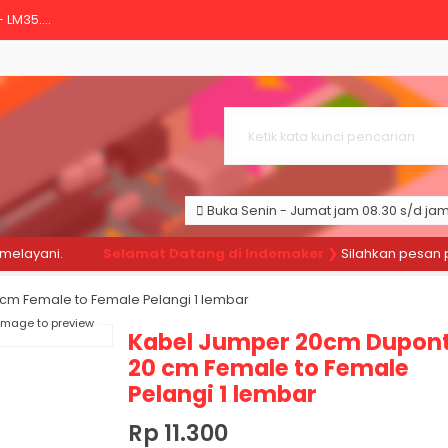
LM35....
own DC-DC Ultra compact in 3-4....
Module Modul Sensor Kemiringan....
SKUN RATCHET YTH SN-48B....
ono Potensio Meter Linear Res....
Buka Senin - Jumat jam 08.30 s/d jam 
 4GB Original UK E14 Raspi 4....
layani.
Selamat Datang di Indomaker ❯
Silahkan pesan pro
pont Pelangi 10 cm Female to F....
cm Female to Female Pelangi 1 lembar
1/4W 1% METAL FILM....
 image to preview
Kabel Jumper 20cm Dupon
20 cm Female to Female
Pelangi 1 lembar
Rp 11.300