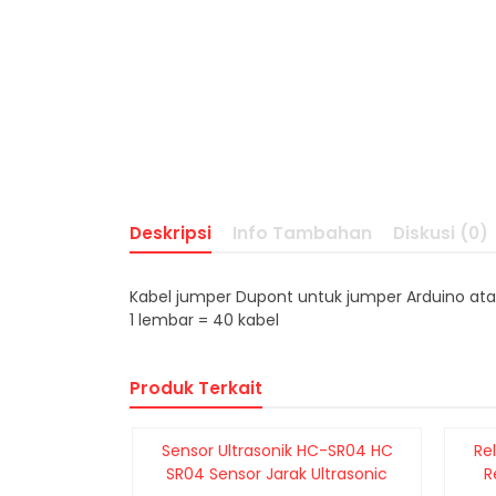
Deskripsi
Info Tambahan
Diskusi (0)
Kabel jumper Dupont untuk jumper Arduino ata
1 lembar = 40 kabel
Produk Terkait
Sensor Ultrasonik HC-SR04 HC
Re
SR04 Sensor Jarak Ultrasonic
R