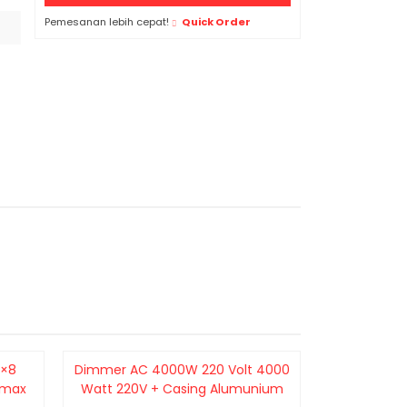
Pemesanan lebih cepat!
Quick Order
2×8
Dimmer AC 4000W 220 Volt 4000
USB To 
 max
Watt 220V + Casing Alumunium
Converter R