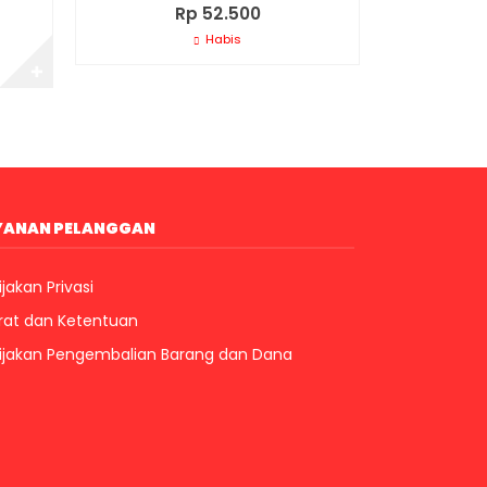
Rp 52.500
Habis
✚
YANAN PELANGGAN
jakan Privasi
rat dan Ketentuan
ijakan Pengembalian Barang dan Dana