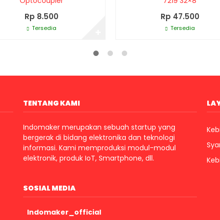
Optocoupler
7219 32×8
Rp 8.500
Rp 47.500
Tersedia
Tersedia
✚
TENTANG KAMI
LA
Indomaker merupakan sebuah startup yang
Kebi
bergerak di bidang elektronika dan teknologi
Sya
informasi. Kami memproduksi modul-modul
elektronik, produk IoT, Smartphone, dll.
Keb
SOSIAL MEDIA
Indomaker_official