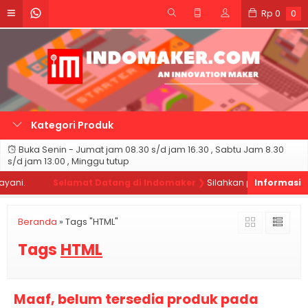
Rp
0
0
Kategori Produk
Buka Senin - Jumat jam 08.30 s/d jam 16.30 , Sabtu Jam 8.30
s/d jam 13.00 , Minggu tutup
ani.
Selamat Datang di Indomaker ❯
Silahkan pesan produk se
Beranda
»
Tags "HTML"
Tags
HTML
Maaf, belum tersedia produk pada