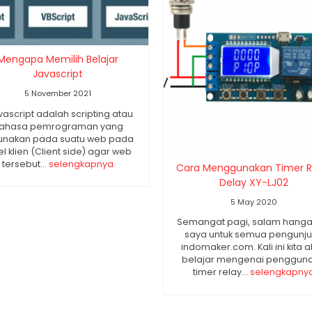
Mengapa Memilih Belajar
Javascript
5 November 2021
ascript adalah scripting atau
ahasa pemrograman yang
unakan pada suatu web pada
el klien (Client side) agar web
tersebut...
selengkapnya
Cara Menggunakan Timer R
Delay XY-LJ02
5 May 2020
Semangat pagi, salam hangat
saya untuk semua pengunj
indomaker.com. Kali ini kita 
belajar mengenai penggun
timer relay...
selengkapny