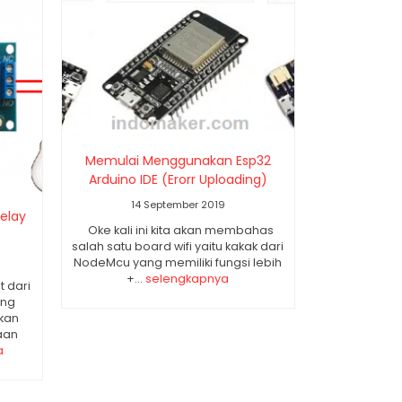
Memulai Menggunakan Esp32
Arduino IDE (Erorr Uploading)
14 September 2019
elay
Oke kali ini kita akan membahas
salah satu board wifi yaitu kakak dari
NodeMcu yang memiliki fungsi lebih
+...
selengkapnya
 dari
ung
akan
aan
a