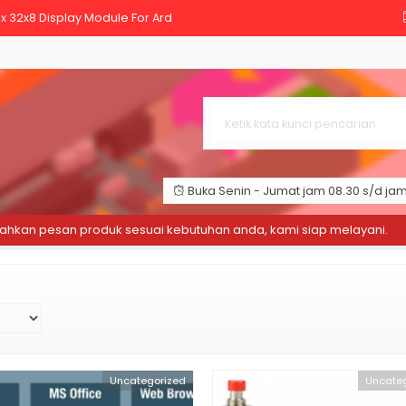
x 32x8 Display Module For Ard
3 mm
bstacle Avoidance Sensor Proxi
ess Module ESP32-S ESP-WROOM-32
 Volt 4000 Watt 220V + Casing A
Buka Senin - Jumat jam 08.30 s/d jam 
 SKUN RATCHET YTH SN-48B
an pesan produk sesuai kebutuhan anda, kami siap melayani.
S
Digital Ampere Meter Voltmeter
ay Arduino Raspberry LCD 16 x
Uncategorized
Uncateg