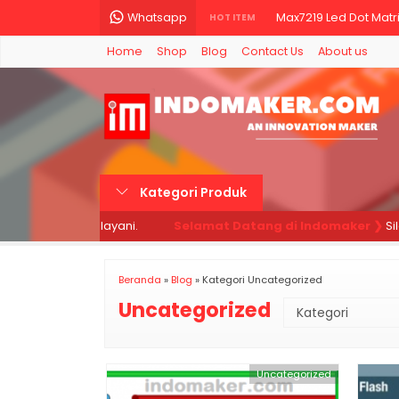
Whatsapp
Max7219 Led Dot Matri
HOT ITEM
Home
Shop
Blog
Contact Us
About us
LED 3mm Lampu LED 
E18-D80NK Infrared O
ESP32 ESP-32 Wirel
Dimmer AC 4000W 220
Kategori Produk
TANG CRIMPING PRESS
ami siap melayani.
Selamat Datang di Indomaker ❯
Silahk
Dual Volt Amp Meter 
LCD 16x2 / 1602 Displ
Beranda
»
Blog
» Kategori Uncategorized
Uncategorized
Uncategorized