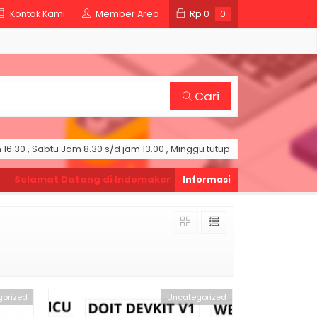
Kontak Kami
Member Area
Rp
0
0
Cari
16.30 , Sabtu Jam 8.30 s/d jam 13.00 , Minggu tutup
elamat Datang di Indomaker ❯
Silahkan pesan produk sesuai ke
orized
Uncategorized