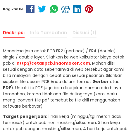
Bagikan ke
Deskripsi
Info Tambahan
Diskusi (1)
Menerima jasa cetak PCB FR2 (pertinax) / FR4 (double)
single / double layer. Silahkan ke web kalkulator biaya cetak
pcb di
http://cetakpcb.indomaker.com
. Mohon diisi
sesuai dengan data sebenarnya di web tersebut agar kami
bisa melayani dengan cepat dan sesuai pesanan. Silahkan
siapkan file desain PCB Anda dalam format
Gerber
atau
PDF
). Untuk file PDF juga bisa dikerjakan namun ada biaya
tambahan, karena tidak ada file drilling-nya (kami perlu
meng-convert file pdf tersebut ke file drill menggunakan
software berbayar)
Target pengerjaan
: 1 hari kerja (minggu/tgl merah tidak
termasuk) untuk pcb non masking/silkscreen, 3 hari kerja
untuk pcb dengan masking/silkscreen, 4 hari kerja untuk pcb