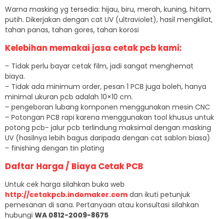
Warna masking yg tersedia: hijau, biru, merah, kuning, hitam,
putih. Dikerjakan dengan cat UV (ultraviolet), hasil mengkilat,
tahan panas, tahan gores, tahan korosi
Kelebihan memakai
jasa cetak pcb
kami:
– Tidak perlu bayar cetak film, jadi sangat menghemat
biaya.
– Tidak ada minimum order, pesan 1 PCB juga boleh, hanya
minimal ukuran pcb adalah 10×10 cm.
– pengeboran lubang komponen menggunakan mesin CNC
– Potongan PCB rapi karena menggunakan tool khusus untuk
potong pcb- jalur pcb terlindung maksimal dengan masking
UV (hasilnya lebih bagus daripada dengan cat sablon biasa)
– finishing dengan tin plating
Daftar Harga / Biaya Cetak PCB
Untuk cek harga silahkan buka web
http://cetakpcb.indomaker.com
dan ikuti petunjuk
pemesanan di sana. Pertanyaan atau konsultasi silahkan
hubungi
WA 0812-2009-8675