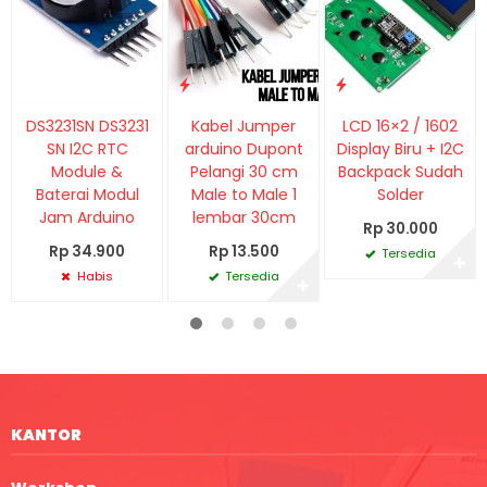
DS3231SN DS3231
Kabel Jumper
LCD 16×2 / 1602
SN I2C RTC
arduino Dupont
Display Biru + I2C
Module &
Pelangi 30 cm
Backpack Sudah
Baterai Modul
Male to Male 1
Solder
Jam Arduino
lembar 30cm
Rp 30.000
Rp 34.900
Rp 13.500
Tersedia
✚
Habis
Tersedia
✚
KANTOR