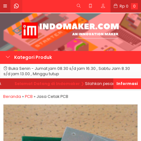
Rp
0
0
Kategori Produk
Buka Senin - Jumat jam 08.30 s/d jam 16.30 , Sabtu Jam 8.30
s/d jam 13.00 , Minggu tutup
Selamat Datang di Indomaker ❯
Silahkan pesan produk sesuai kebu
Beranda
»
PCB
»
Jasa Cetak PCB