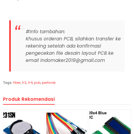
#Info tambahan:
Khusus orderan PCB, silahkan transfer ke
rekening setelah ada konfirmasi
pengecekan file desain layout PCB ke
email indomaker2019@gmail.com
Tags:
fiber
,
fr2
,
fr4
,
pcb
,
pertinak
Produk Rekomendasi