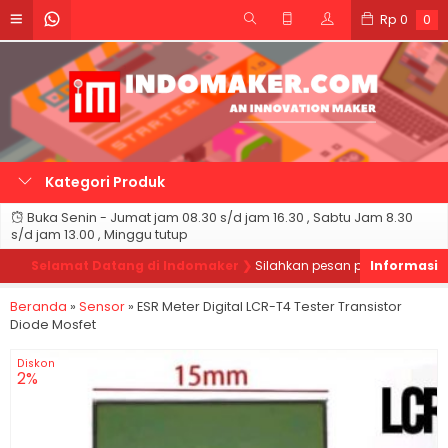
Rp
0
0
Kategori Produk
Buka Senin - Jumat jam 08.30 s/d jam 16.30 , Sabtu Jam 8.30
s/d jam 13.00 , Minggu tutup
Selamat Datang di Indomaker ❯
Silahkan pesan produk sesuai kebu
Beranda
»
Sensor
»
ESR Meter Digital LCR-T4 Tester Transistor
Diode Mosfet
Diskon
2%