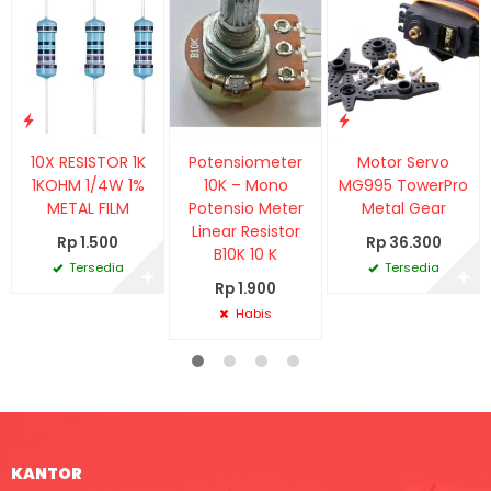
10X RESISTOR 1K
Potensiometer
Motor Servo
1KOHM 1/4W 1%
10K – Mono
MG995 TowerPro
METAL FILM
Potensio Meter
Metal Gear
Linear Resistor
Rp 1.500
Rp 36.300
B10K 10 K
Tersedia
Tersedia
✚
✚
Rp 1.900
Habis
KANTOR