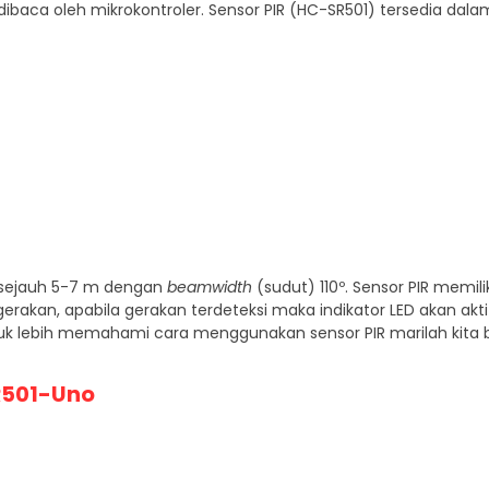
aca oleh mikrokontroler. Sensor PIR (HC-SR501) tersedia dalam
k sejauh 5-7 m dengan
beamwidth
(sudut) 110º. Sensor PIR memilik
gerakan, apabila gerakan terdeteksi maka indikator LED akan aktif
ntuk lebih memahami cara menggunakan sensor PIR marilah kit
R501-Uno