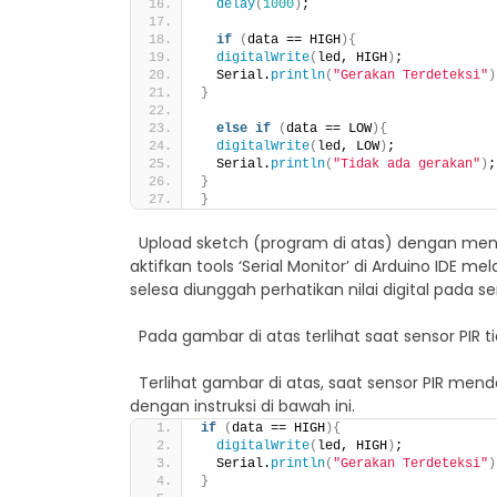
delay
(
1000
)
;
if
(
data == HIGH
){
digitalWrite
(
led, HIGH
)
;            
  Serial.
println
(
"Gerakan Terdeteksi"
)
}
else
if
(
data == LOW
){
digitalWrite
(
led, LOW
)
;             
  Serial.
println
(
"Tidak ada gerakan"
)
;
}
}
Upload sketch (program di atas) dengan mene
aktifkan tools ‘Serial Monitor’ di Arduino IDE m
selesa diunggah perhatikan nilai digital pada s
Pada gambar di atas terlihat saat sensor PIR 
Terlihat gambar di atas, saat sensor PIR mende
dengan instruksi di bawah ini.
if
(
data == HIGH
){
digitalWrite
(
led, HIGH
)
;            
  Serial.
println
(
"Gerakan Terdeteksi"
)
}