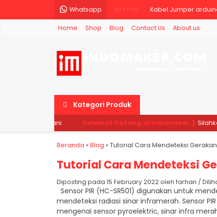
Whatsapp
Kabel Jumper arduino
HOT ITEM
Home
Shop
Blog
Contact Us
About us
E18-D80NK Infrared Ob
LED 3mm Lampu LED 3 
Kabel Jumper 20cm Du
TANG CRIMPING PRESS 
Kategori Produk
Dual Volt Amp Meter D
 siap melayani.
Selamat Datang di Indomaker ❯
Silahkan p
Kabel Jumper Arduino
Beranda
»
Blog
»
Tutorial Cara Mendeteksi Geraka
Kapton Tape Polymide
Tutorial Cara Mendeteksi G
Diposting pada 15 February 2022 oleh farhan / Dilihat:
Sensor PIR (HC-SR501) digunakan untuk mendet
mendeteksi radiasi sinar inframerah. Sensor 
mengenai sensor pyroelektric, sinar infra mera