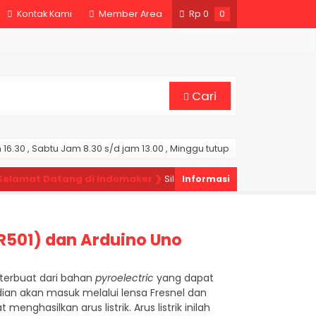
Kontak Kami
Member Area
Rp
0
0
Cari
16.30 , Sabtu Jam 8.30 s/d jam 13.00 , Minggu tutup
mat Datang di Indomaker ❯
Silahkan pesan produk sesuai kebutu
R501) dan Arduino Uno
 terbuat dari bahan
pyroelectric
yang dapat
ian akan masuk melalui lensa Fresnel dan
ghasilkan arus listrik. Arus listrik inilah