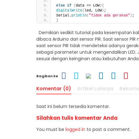
else
if
(
data == LOW
){
digitalWrite
(
led, LOW
)
;               
Serial.
println
(
"Tidak ada gerakan"
)
;  
}
Demikian sedikit tutorial pada kesempatan kali
dibaca Arduino dari sensor PIR. Saat sensor PI
saat sensor PIR tidak mendeteksi adanya gerakan
sebagai parameter untuk mengendalikan LED. J
sesuai dengan keinginan atau kebutuhan Anda.
Bagikan ke
Komentar (0)
Artikel Lainnya
Rekome
Saat ini belum tersedia komentar.
Silahkan tulis komentar Anda
You must be
logged in
to post a comment.