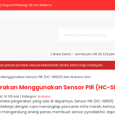
 Dupont Pelangi 30 cm Male to ....
stacle Avoidance Sensor Proxi....
mm....
pont 20 cm Male to Male Pelang....
SKUN RATCHET YTH SN-48B....
Buka Senin - Jumat jam 08.30 s/d jam 
igital Ampere Meter Voltmeter....
esan produk sesuai kebutuhan anda, kami siap melayani.
Sela
 Dupont 20 cm Female to Male P....
n Menggunakan Sensor PIR (HC-SR501) dan Arduino Uno
 Film 50mm Polimida 50 mm Isol....
erakan Menggunakan Sensor PIR (HC-S
 14.135 kali / Kategori:
Arduino
eksi pergerakan yang ada di depannya. Sensor PIR (HC-SR501)
PIR bekerja dengan cara menangkap pancaran infra merah, kemud
h mengandung energi panas membuat sensor pyroelektric dapat men