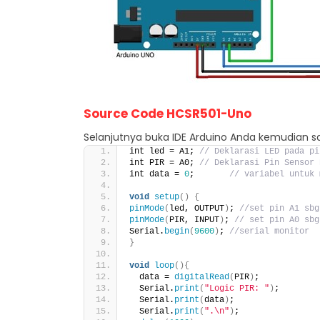
Source Code
HCSR501-Uno
Selanjutnya buka IDE Arduino Anda kemudian sa
int led = A1; 
// Deklarasi LED pada pi
int PIR = A0; 
// Deklarasi Pin Sensor 
int data = 
0
;       
// variabel untuk 
void
setup
()
{
pinMode
(
led, OUTPUT
)
; 
//set pin A1 sbg
pinMode
(
PIR, INPUT
)
; 
// set pin A0 sbg
Serial.
begin
(
9600
)
; 
//serial monitor
}
void
loop
(){
  data = 
digitalRead
(
PIR
)
;            
  Serial.
print
(
"Logic PIR: "
)
;        
  Serial.
print
(
data
)
;
  Serial.
print
(
".\n"
)
;