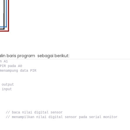
lin baris program sebagai berikut:
n A1
PIR pada A0
menampung data PIR
 output
 input
   
// baca nilai digital sensor
   
// menampilkan nilai digital sensor pada serial monitor