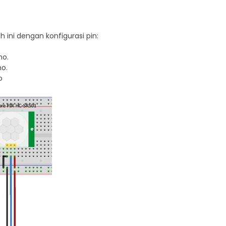
 ini dengan konfigurasi pin:
no.
o.
o