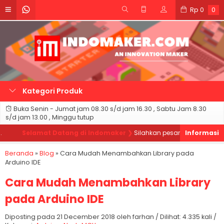
Rp
0
0
Kategori Produk
Buka Senin - Jumat jam 08.30 s/d jam 16.30 , Sabtu Jam 8.30
s/d jam 13.00 , Minggu tutup
Selamat Datang di Indomaker ❯
Silahkan pesan produk sesuai k
Beranda
»
Blog
»
Cara Mudah Menambahkan Library pada
Arduino IDE
Cara Mudah Menambahkan Library
pada Arduino IDE
Diposting pada 21 December 2018 oleh farhan / Dilihat: 4.335 kali /