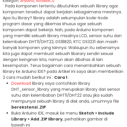
Kategori:
Arduino
,
NodeMCU
Pada komponen tertentu dibutuhkan sebuah library agar
komponen tersebut dapat berjalan sebagaimana mestinya.
Apa itu library? library adalah sekumpulan kode-kode
program dasar yang dikemas khusus agar sebuah
komponen dapat bekerja. Nah, pada Arduino komponen
yang memiliki sebuah library misalnya LCD, sensor suhu dan
kelembaban DHT11/DHT22, DS18B20, RTC DS3231 dan masih
banyak komponen yang lainnya. Walaupun itu sebenarnya
kita juga dapat membuat sebuah libarary sendiri sesuai
dengan keinginan kita, namun akan dibahas di lain
kesempatan. Terus bagaiman cara menambahkan sebuah
library ke Arduino IDE? pada Artikel ini saya akan memberikan
2 cara mudah berikut ini :
Cara 1
:
Download
library saya contohkan library
DHT_sensor_library yang merupakan library dari sensor
suhu dan kelembaban DHT11/DHT22 atau jika sudah
mempunyai sebuah library di disk anda, umumnya file
berekstensi .ZIP
Buka Arduino IDE, masuk ke menu
Sketch > Include
Library > Add .ZIP library
, perhatikan gambar di
bawah ini