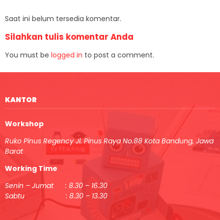
Saat ini belum tersedia komentar.
Silahkan tulis komentar Anda
You must be
logged in
to post a comment.
KANTOR
Workshop
Ruko Pinus Regency Jl. Pinus Raya No.88 Kota Bandung, Jawa
Barat
Working Time
Senin – Jumat : 8.30 – 16.30
Sabtu : 8.30 – 13.30