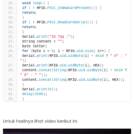
void
loop
()
{
if
(
 ! RFID.
PICC_IsNewCardPresent
())
{
return
;
}
if
(
 ! RFID.
PICC_ReadCardSerial
())
{
return
;
}
Serial.
print
(
"ID Tag :"
)
;
String content = 
""
;
byte letter;
for
(
byte i = 
0
; i 
<
 RFID.
uid
.
size
; i++
)
{
Serial.
print
(
RFID.
uid
.
uidByte
[
i
]
<
0x10
 ? 
" 0"
:
" 
"
)
;
Serial.
print
(
RFID.
uid
.
uidByte
[
i
]
, HEX
)
;
content.
concat
(
String
(
RFID.
uid
.
uidByte
[
i
]
<
0x10
 ? 
" 0"
:
" "
))
;
content.
concat
(
String
(
RFID.
uid
.
uidByte
[
i
]
, HEX
))
;
}
Serial.
println
()
;
delay
(
2500
)
;
}
Untuk haslinya lihat video berikut ini
Video