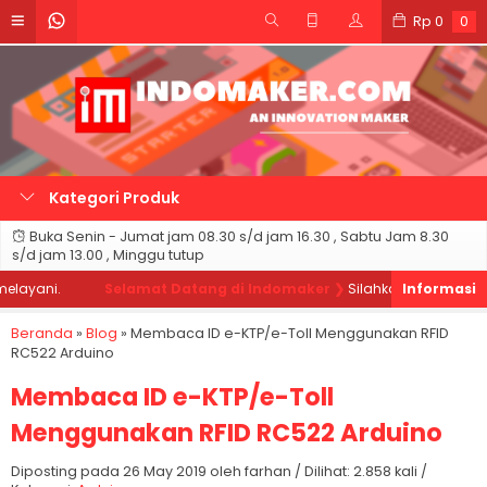
Rp
0
0
Kategori Produk
Buka Senin - Jumat jam 08.30 s/d jam 16.30 , Sabtu Jam 8.30
s/d jam 13.00 , Minggu tutup
yani.
Selamat Datang di Indomaker ❯
Silahkan pesan produk s
Beranda
»
Blog
»
Membaca ID e-KTP/e-Toll Menggunakan RFID
RC522 Arduino
Membaca ID e-KTP/e-Toll
Menggunakan RFID RC522 Arduino
Diposting pada 26 May 2019 oleh farhan / Dilihat: 2.858 kali /