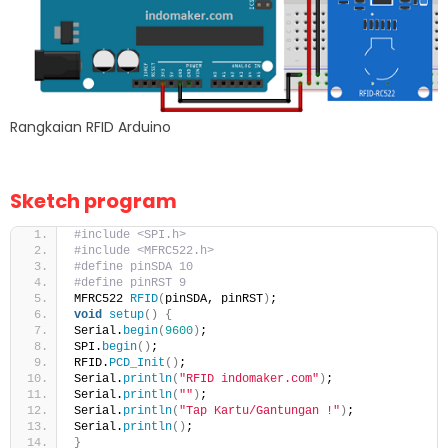
Rangkaian RFID Arduino
Sketch program
#include <SPI.h>
#include <MFRC522.h>
#define pinSDA 10
#define pinRST 9
MFRC522 
RFID
(
pinSDA, pinRST
)
;
void
setup
()
{
Serial.
begin
(
9600
)
;
SPI.
begin
()
;
RFID.
PCD_Init
()
;
Serial.
println
(
"RFID indomaker.com"
)
;
Serial.
println
(
""
)
;
Serial.
println
(
"Tap Kartu/Gantungan !"
)
;
Serial.
println
()
;
}