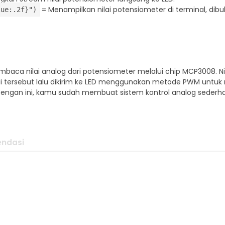
= Menampilkan nilai potensiometer di terminal, dibu
lue:.2f}")
baca nilai analog dari potensiometer melalui chip MCP3008. Nil
lai tersebut lalu dikirim ke LED menggunakan metode PWM untuk
Dengan ini, kamu sudah membuat sistem kontrol analog sederh
ndasi