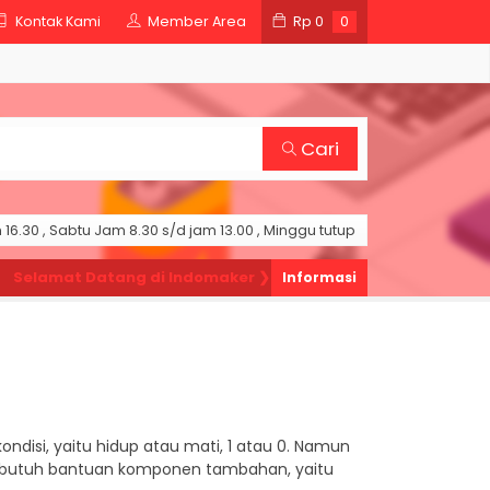
Kontak Kami
Member Area
Rp
0
0
Cari
16.30 , Sabtu Jam 8.30 s/d jam 13.00 , Minggu tutup
elamat Datang di Indomaker ❯
Silahkan pesan produk sesuai keb
ndisi, yaitu hidup atau mati, 1 atau 0. Namun
ita butuh bantuan komponen tambahan, yaitu