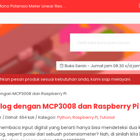
ono Potensio Meter Linear Res....
itch Saklar Tombol Tinggi - ....
 AC Bolak balik 220V Listrik ....
 Film 20mm Polimida 20 mm Isol....
1/4W 1% METAL FILM....
Buka Senin - Jumat jam 08.30 s/d jam 
y Arduino Raspberry LCD 16 x....
n pesan produk sesuai kebutuhan anda, kami siap melayani.
S
owerPro Metal Gear....
engan MCP3008 dan Raspberry Pi
 Dupont Pelangi 30 cm Male to ....
log dengan MCP3008 dan Raspberry Pi
Dilihat: 654 kali / Kategori:
Python
,
Raspberry Pi
,
Tutorial
embaca input digital yang berarti hanya bisa mendeteksi dua ko
, seperti posisi dari sebuah potensiometer? Nah, di sinilah k