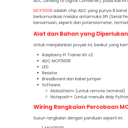
ADC (Analog to Digital Converter), pada kali 
MCP3008
adalah chip ADC yang punya 8 kanal
berkomunikasi melalui antarmuka SPI (Serial Pe
bersamaan, seperti dari potensiometer, termist
Alat dan Bahan yang Diperlukan
Untuk menjalankan proyek ini, berikut yang ka
Raspberry Pi Trainer Kit v2
ADC MCP3008
LED
Resistor
Breadboard dan kabel jumper
Software:
MobaXterm (untuk remote terminal)
Notepad++ (untuk menulis skrip Pytho
Wiring Rangkaian
Percobaan M
Susun rangkaian dengan panduan seperti ini :