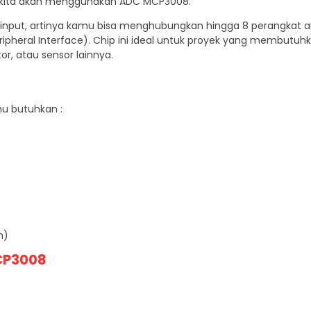
ini kita akan menggunakan ADC MCP3008.
 input, artinya kamu bisa menghubungkan hingga 8 perangkat a
ripheral Interface)
.
Chip ini ideal untuk proyek yang membutuh
or, atau sensor lainnya.
mu butuhkan :
n)
CP3008