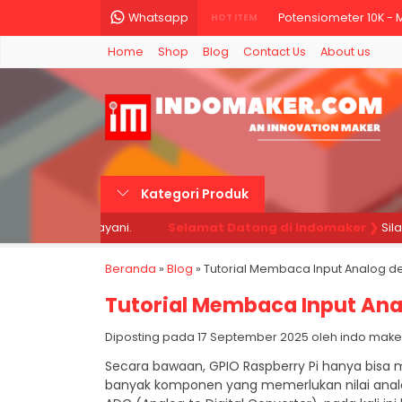
Whatsapp
Potensiometer 10K - M
HOT ITEM
Home
Shop
Blog
Contact Us
About us
Push Button Tactile Sw
Modul Sensor Tegangan
Kapton Tape Polymide
10X RESISTOR 1K 1KOHM 
Kategori Produk
LCD 16x2 / 1602 Displa
ami siap melayani.
Selamat Datang di Indomaker ❯
Silahka
Motor servo MG996R T
Beranda
»
Blog
»
Tutorial Membaca Input Analog d
Kabel Jumper arduino
Tutorial Membaca Input Ana
Diposting pada 17 September 2025 oleh indo maker / 
Secara bawaan, GPIO Raspberry Pi hanya bisa m
banyak komponen yang memerlukan nilai analog