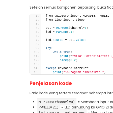
Setelah semua komponen terpasang, buka Notep
from gpiozero import MCP3008, PWMLED
from time import sleep
pot = 
MCP3008
(
channel=
0
)
led = 
PWMLED
(
21
)
led.
source
 = pot.
values
try
:
while
True
:
print
(
f
"Nilai Potensiometer: {
sleep
(
0.2
)
except
 KeyboardInterrupt:
print
(
"\nProgram dihentikan."
)
Penjelasan kode
Pada kode yang tertera terdapat beberapa intruk
= Membaca input an
MCP3008(channel=0)
= LED terhubung ke GPIO 21 d
PWMLED(21)
= Menyambungk
led.source = pot.values