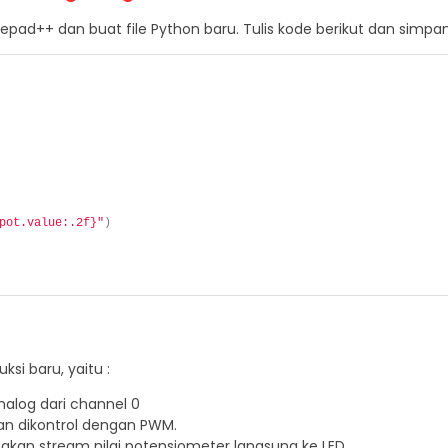
ad++ dan buat file Python baru. Tulis kode berikut dan simpa
pot.value:.2f}"
)
si baru, yaitu :
alog dari channel 0
an dikontrol dengan PWM.
an stream nilai potensiometer langsung ke LED.