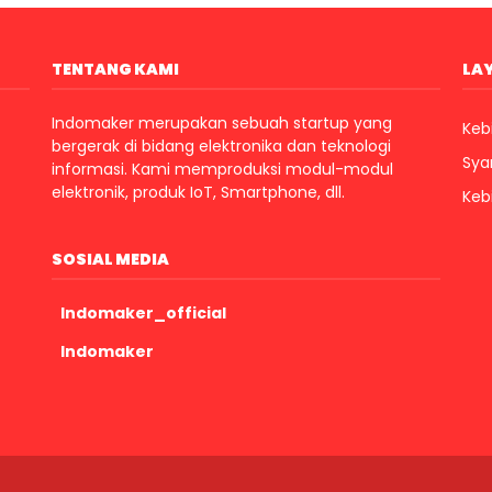
TENTANG KAMI
LA
Indomaker merupakan sebuah startup yang
Kebi
bergerak di bidang elektronika dan teknologi
Sya
informasi. Kami memproduksi modul-modul
elektronik, produk IoT, Smartphone, dll.
Keb
SOSIAL MEDIA
Indomaker_official
Indomaker