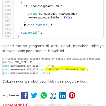
{
if
(
newMessageAvailable
)
{
strcpy
(
curMessage, newMessage
)
;
      newMessageAvailable = 
false
;
}
    P.
displayReset
()
;
}
readSerial
()
;
}
Upload sketch program di atas. Untuk merubah teksnya
silahkan ubah pada kode di bawah ini.
Cukup sekian pembahasan kali ini, semoga berhasil.
Bagikan ke
Komentar (0)
Artikel Lainnya
Rekomendasi