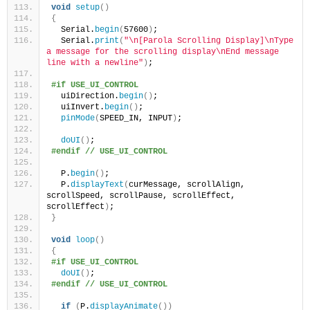
void
setup
()
{
  Serial.
begin
(
57600
)
;
  Serial.
print
(
"\n[Parola Scrolling Display]\nType 
a message for the scrolling display\nEnd message 
line with a newline"
)
;
#if USE_UI_CONTROL
  uiDirection.
begin
()
;
  uiInvert.
begin
()
;
pinMode
(
SPEED_IN, INPUT
)
;
doUI
()
;
#endif // USE_UI_CONTROL
  P.
begin
()
;
  P.
displayText
(
curMessage, scrollAlign, 
scrollSpeed, scrollPause, scrollEffect, 
scrollEffect
)
;
}
void
loop
()
{
#if USE_UI_CONTROL
doUI
()
;
#endif // USE_UI_CONTROL
if
(
P.
displayAnimate
())