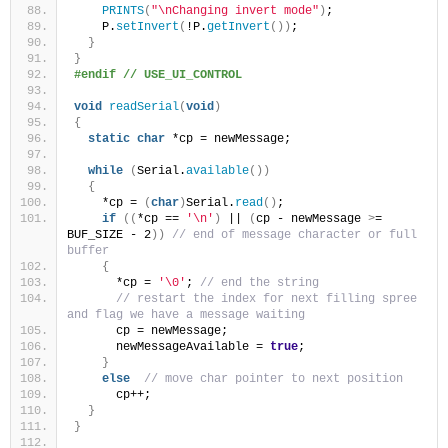
PRINTS
(
"\nChanging invert mode"
)
;
    P.
setInvert
(
!P.
getInvert
())
;
}
}
#endif // USE_UI_CONTROL
void
readSerial
(
void
)
{
static
char
 *cp = newMessage;
while
(
Serial.
available
())
{
    *cp = 
(
char
)
Serial.
read
()
;
if
((
*cp == 
'\n'
)
 || 
(
cp - newMessage 
>
= 
BUF_SIZE - 2
))
// end of message character or full 
buffer
{
      *cp = 
'\0'
; 
// end the string
// restart the index for next filling spree 
and flag we have a message waiting
      cp = newMessage;
      newMessageAvailable = 
true
;
}
else
// move char pointer to next position
      cp++;
}
}