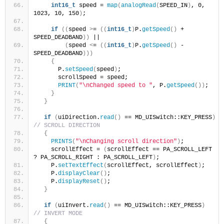
int16_t
 speed = 
map
(
analogRead
(
SPEED_IN
)
, 0, 
1023, 10, 150
)
;
if
((
speed 
>
= 
((
int16_t
)
P.
getSpeed
()
 + 
SPEED_DEADBAND
))
 ||
(
speed 
<
= 
((
int16_t
)
P.
getSpeed
()
 - 
SPEED_DEADBAND
)))
{
      P.
setSpeed
(
speed
)
;
      scrollSpeed = speed;
PRINT
(
"\nChanged speed to "
, P.
getSpeed
())
;
}
}
if
(
uiDirection.
read
()
 == MD_UISwitch::KEY_PRESS
)
// SCROLL DIRECTION
{
PRINTS
(
"\nChanging scroll direction"
)
;
    scrollEffect = 
(
scrollEffect == PA_SCROLL_LEFT 
? PA_SCROLL_RIGHT : PA_SCROLL_LEFT
)
;
    P.
setTextEffect
(
scrollEffect, scrollEffect
)
;
    P.
displayClear
()
;
    P.
displayReset
()
;
}
if
(
uiInvert.
read
()
 == MD_UISwitch::KEY_PRESS
)
// INVERT MODE
{