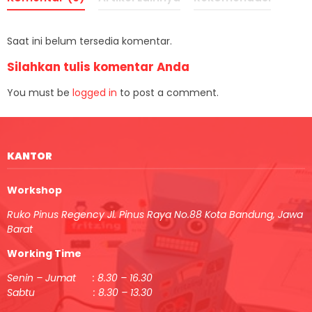
Saat ini belum tersedia komentar.
Silahkan tulis komentar Anda
You must be
logged in
to post a comment.
KANTOR
Workshop
Ruko Pinus Regency Jl. Pinus Raya No.88 Kota Bandung, Jawa
Barat
Working Time
Senin – Jumat : 8.30 – 16.30
Sabtu : 8.30 – 13.30