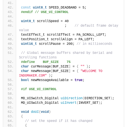
const
uint8_t
 SPEED_DEADBAND = 5;
#endif // USE_UI_CONTROL
uint8_t
 scrollSpeed = 40
                      ;    
// default frame delay 
value
textEffect_t scrollEffect = PA_SCROLL_LEFT;
textPosition_t scrollAlign = PA_LEFT;
uint16_t
 scrollPause = 200; 
// in milliseconds
// Global message buffers shared by Serial and 
Scrolling functions
#define    BUF_SIZE    75
char
 curMessage
[
BUF_SIZE
]
 = 
{
""
}
;
char
 newMessage
[
BUF_SIZE
]
 = 
{
"WELCOME TO 
INDOMAKER.COM"
}
;
bool
 newMessageAvailable = 
true
;
#if USE_UI_CONTROL
MD_UISwitch_Digital 
uiDirection
(
DIRECTION_SET
)
;
MD_UISwitch_Digital 
uiInvert
(
INVERT_SET
)
;
void
doUI
(
void
)
{
// set the speed if it has changed
{