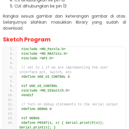
CS dihubungkan ke pin 10
CLK dihubungkan ke pin 13
Rangkai sesuai gambar dan keterangan gambar di atas.
Selanjutnya silahkan masukkan library yang sudah di
download.
Sketch Program
#include <MD_Parola.h>
#include <MD_MAX72xx.h>
#include <SPI.h>
// set to 1 if we are implementing the user 
interface pot, switch, etc
#define USE_UI_CONTROL 0
#if USE_UI_CONTROL
#include <MD_UISwitch.h>
#endif
// Turn on debug statements to the serial output
#define DEBUG 0
#if DEBUG
#define PRINT(s, x) { Serial.print(F(s)); 
Serial.print(x); }