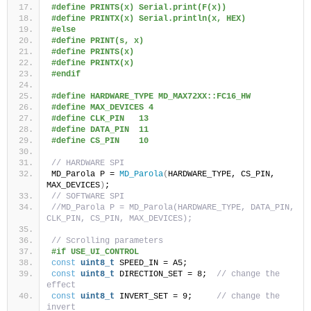
#define PRINTS(x) Serial.print(F(x))
#define PRINTX(x) Serial.println(x, HEX)
#else
#define PRINT(s, x)
#define PRINTS(x)
#define PRINTX(x)
#endif
#define HARDWARE_TYPE MD_MAX72XX::FC16_HW
#define MAX_DEVICES 4
#define CLK_PIN   13
#define DATA_PIN  11
#define CS_PIN    10
// HARDWARE SPI
MD_Parola P = 
MD_Parola
(
HARDWARE_TYPE, CS_PIN, 
MAX_DEVICES
)
;
// SOFTWARE SPI
//MD_Parola P = MD_Parola(HARDWARE_TYPE, DATA_PIN, 
CLK_PIN, CS_PIN, MAX_DEVICES);
// Scrolling parameters
#if USE_UI_CONTROL
const
uint8_t
 SPEED_IN = A5;
const
uint8_t
 DIRECTION_SET = 8;  
// change the 
effect
const
uint8_t
 INVERT_SET = 9;     
// change the 
invert