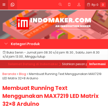
Rp
0
0
Kategori Produk
Buka Senin - Jumat jam 08.30 s/d jam 16.30 , Sabtu Jam 8.30
s/d jam 13.00 , Minggu tutup
Selamat Datang di Indomaker ❯
Silahkan pesan produk sesuai kebu
Beranda
»
Blog
»
Membuat Running Text Menggunakan MAX7219
LED Matrix 32×8 Arduino
Membuat Running Text
Menggunakan MAX7219 LED Matrix
32×8 Arduino