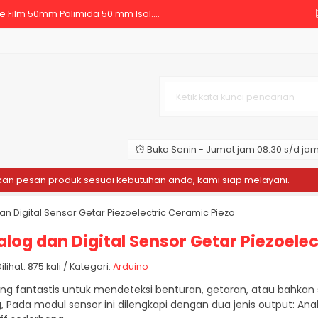
 Film 50mm Polimida 50 mm Isol....
SR04 HC SR04 Sensor Jarak Ult....
 Dupont 20 cm Female to Male P....
2004 20x4 Backpack for LCD A....
nggian air - deteksi air....
Buka Senin - Jumat jam 08.30 s/d jam 
werPro Metal Gear....
pesan produk sesuai kebutuhan anda, kami siap melayani.
Sel
1/4W 1% METAL FILM....
n Digital Sensor Getar Piezoelectric Ceramic Piezo
pont 20 cm Male to Male Pelang....
log dan Digital Sensor Getar Piezoelec
hat: 875 kali / Kategori:
Arduino
ang fantastis untuk mendeteksi benturan, getaran, atau bahka
Pada modul sensor ini dilengkapi dengan dua jenis output: Ana