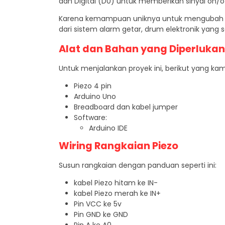
dan Digital (
D
0
) untuk memberikan sinyal on/o
Karena kemampuan uniknya untuk mengubah energ
dari sistem alarm getar, drum elektronik yang
Alat dan Bahan yang Diperlukan
Untuk menjalankan proyek ini, berikut yang ka
Piezo 4 pin
Arduino Uno
Breadboard dan kabel jumper
Software:
Arduino IDE
Wiring Rangkaian Piezo
Susun rangkaian dengan panduan seperti ini:
kabel Piezo hitam ke IN-
kabel Piezo merah ke IN+
Pin VCC ke 5v
Pin GND ke GND