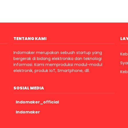
TENTANG KAMI
LA
Indomaker merupakan sebuah startup yang
Kebi
bergerak di bidang elektronika dan teknologi
Sya
informasi. Kami memproduksi modul-modul
elektronik, produk IoT, Smartphone, dll.
Keb
SOSIAL MEDIA
Indomaker_official
Indomaker