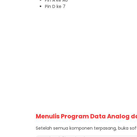
Pin A ke A0
Pin D ke 7
Menulis Program Data Analog dan
Setelah semua komponen terpasang, buka softwa