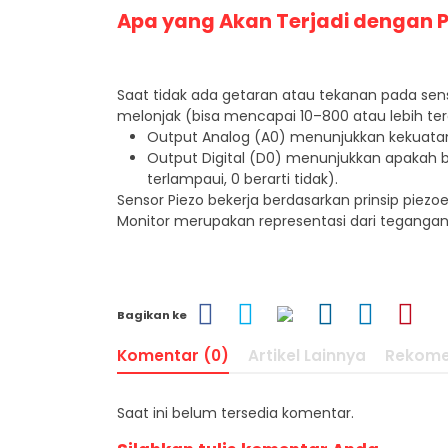
Apa yang Akan Terjadi dengan P
Saat tidak ada getaran atau tekanan pada senso
melonjak (bisa mencapai 10–800 atau lebih te
Output Analog (
A
0
) menunjukkan kekuatan
Output Digital (
D
0
) menunjukkan apakah b
terlampaui,
0
berarti tidak).
Sensor Piezo bekerja berdasarkan prinsip piezoe
Monitor merupakan representasi dari tegangan t
Bagikan ke
Komentar (0)
Artikel Lainnya
Rekome
Saat ini belum tersedia komentar.