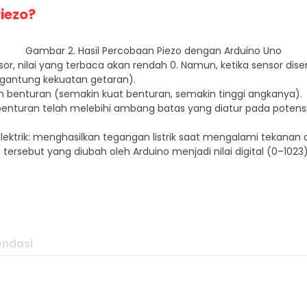
iezo?
Gambar 2. Hasil Percobaan Piezo dengan Arduino Uno
r, nilai yang terbaca akan rendah 0. Namun, ketika sensor disent
rgantung kekuatan getaran).
 benturan (semakin kuat benturan, semakin tinggi angkanya).
enturan telah melebihi ambang batas yang diatur pada potens
lektrik: menghasilkan tegangan listrik saat mengalami tekanan at
ersebut yang diubah oleh Arduino menjadi nilai digital (0–1023)
ndasi