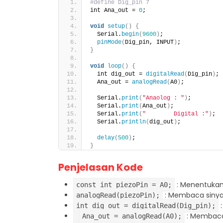
#define Dig_pin 7
int Ana_out = 
0
;
void
setup
()
{
  Serial.
begin
(
9600
)
;
pinMode
(
Dig_pin, INPUT
)
;
}
void
loop
()
{
  int dig_out = 
digitalRead
(
Dig_pin
)
;
  Ana_out = 
analogRead
(
A0
)
;
  Serial.
print
(
"Anaolog : "
)
;
  Serial.
print
(
Ana_out
)
;
  Serial.
print
(
"        Digital :"
)
;
  Serial.
println
(
dig_out
)
; 
delay
(
500
)
;
}
Penjelasan Kode
: Menentukan 
const int piezoPin = A0;
: Membaca sinyal
analogRead(piezoPin);
:
int dig_out = digitalRead(Dig_pin);
: Membaca 
Ana_out = analogRead(A0);