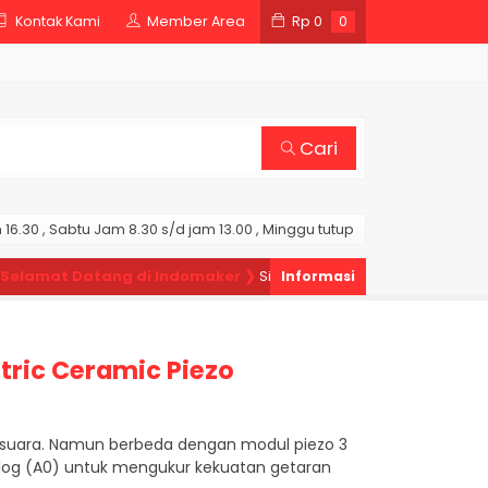
Kontak Kami
Member Area
Rp
0
0
Cari
16.30 , Sabtu Jam 8.30 s/d jam 13.00 , Minggu tutup
amat Datang di Indomaker ❯
Silahkan pesan produk sesuai kebut
tric Ceramic Piezo
n suara. Namun berbeda dengan modul piezo 3
log (
A
0
) untuk mengukur kekuatan getaran