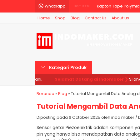
Whatsapp
Kapton Tape Polymide
HOT ITEM
Home
Shop
Blog
Contact Us
About us
Sensor Ultrasonik HC-
Kabel Jumper Arduino
IIC I2C LCD 1602 16x2 
Water Level sensor keti
Kategori Produk
Motor Servo MG995 To
i siap melayani.
Selamat Datang di Indomaker ❯
Silahkan 
10X RESISTOR 1K 1KOHM 
Beranda
»
Blog
»
Tutorial Mengambil Data Analog da
Kabel Jumper 20cm Du
Tutorial Mengambil Data Ana
Diposting pada 6 October 2025 oleh indo maker / Dili
Sensor getar Piezoelektrik adalah komponen y
pin yang hanya bisa mendapatkan data analog, 