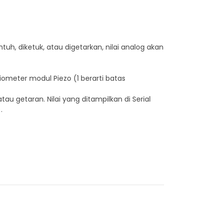
uh, diketuk, atau digetarkan, nilai analog akan
iometer modul Piezo (
1
berarti batas
au getaran. Nilai yang ditampilkan di Serial
.