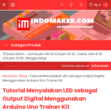
Rp
0
0
Kategori Produk
Buka Senin - Jumat jam 08.30 s/d jam 16.30 , Sabtu Jam 8.30
s/d jam 13.00 , Minggu tutup
Selamat Datang di Indomaker ❯
Silahkan pesan produk sesuai kebutu
Beranda
»
Blog
»
Tutorial Menyalakan LED sebagai Output Digital
Menggunakan Arduino Uno Trainer Kit
Tutorial Menyalakan LED sebagai
Output Digital Menggunakan
Arduino Uno Trainer Kit