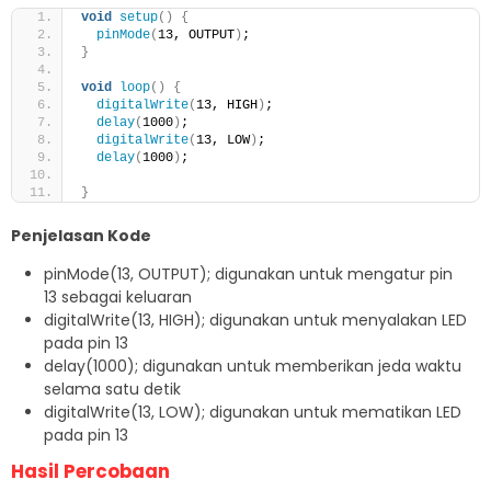
void
setup
()
{
pinMode
(
13, OUTPUT
)
;
}
void
loop
()
{
digitalWrite
(
13, HIGH
)
;
delay
(
1000
)
;
digitalWrite
(
13, LOW
)
;
delay
(
1000
)
;
}
Penjelasan Kode
pinMode(13, OUTPUT); digunakan untuk mengatur pin
13 sebagai keluaran
digitalWrite(13, HIGH); digunakan untuk menyalakan LED
pada pin 13
delay(1000); digunakan untuk memberikan jeda waktu
selama satu detik
digitalWrite(13, LOW); digunakan untuk mematikan LED
pada pin 13
Hasil Percobaan