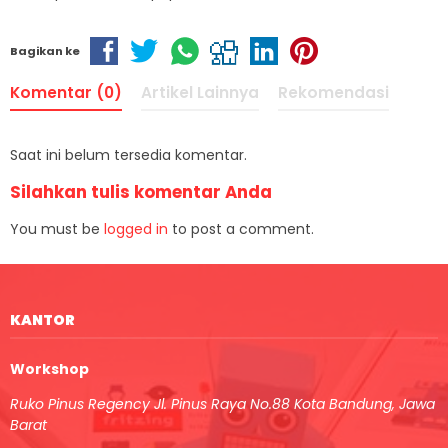
Bagikan ke
Komentar (0)
Artikel Lainnya
Rekomendasi
Saat ini belum tersedia komentar.
Silahkan tulis komentar Anda
You must be
logged in
to post a comment.
KANTOR
Workshop
Ruko Pinus Regency Jl. Pinus Raya No.88 Kota Bandung, Jawa
Barat