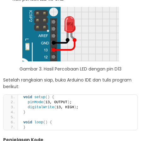
Gambar 3. Hasil Percobaan LED dengan pin D13
Setelah rangkaian siap, buka Arduino IDE dan tulis program
berikut:
void
setup
()
{
pinMode
(
13, OUTPUT
)
;
digitalWrite
(
13, HIGH
)
;
}
void
loop
()
{
}
Penjelasan Kode