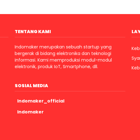
TENTANG KAMI
LA
Indomaker merupakan sebuah startup yang
Kebi
bergerak di bidang elektronika dan teknologi
Sya
informasi. Kami memproduksi modul-modul
elektronik, produk IoT, Smartphone, dll.
Keb
SOSIAL MEDIA
Indomaker_official
Indomaker