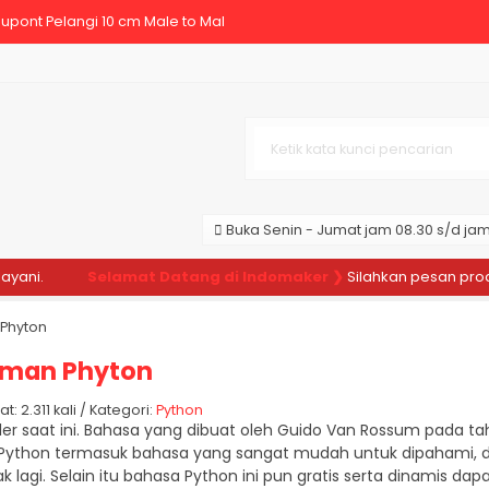
pont Pelangi 10 cm Male to Mal
o Dupont Pelangi 30 cm Male to
-T4 Tester Transistor Diode M
1602 5V GREEN HIJAU BACKLIGHT M
upont 20 cm Male to Male Pelang
Buka Senin - Jumat jam 08.30 s/d jam 
-SR04 HC SR04 Sensor Jarak Ult
ni.
Selamat Datang di Indomaker ❯
Silahkan pesan produk 
upont 20 cm Female to Female Pe
Phyton
o Dupont Pelangi 30 cm Male to
aman Phyton
 2.311 kali / Kategori:
Python
 saat ini. Bahasa yang dibuat oleh Guido Van Rossum pada tah
Python termasuk bahasa yang sangat mudah untuk dipahami, dipe
k lagi. Selain itu bahasa Python ini pun gratis serta dinamis d