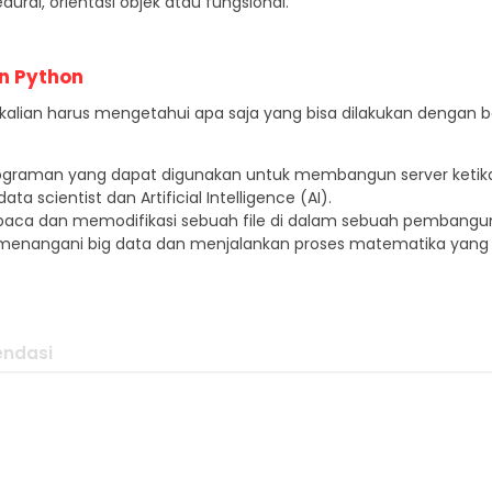
ural, orientasi objek atau fungsional.
n Python
, kalian harus mengetahui apa saja yang bisa dilakukan dengan
ograman yang dapat digunakan untuk membangun server ketika
 scientist dan Artificial Intelligence (AI).
ca dan memodifikasi sebuah file di dalam sebuah pembangun
 menangani big data dan menjalankan proses matematika yang
ndasi