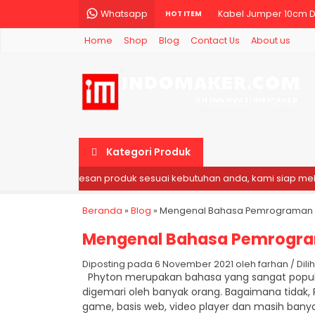
Whatsapp
Kabel Jumper 10cm Du
HOT ITEM
Home
Shop
Blog
Contact Us
About us
Kabel Jumper arduin
ESR Meter Digital LCR
LCD CHARACTER 16X2 
Kabel Jumper 20cm D
Kategori Produk
Sensor Ultrasonik HC
r ❯
Silahkan pesan produk sesuai kebutuhan anda, kami siap melaya
Kabel Jumper 20cm D
Beranda
»
Blog
»
Mengenal Bahasa Pemrograman 
Kabel Jumper arduin
Mengenal Bahasa Pemrogr
Diposting pada 6 November 2021 oleh farhan / Dilihat:
Phyton merupakan bahasa yang sangat populer
digemari oleh banyak orang. Bagaimana tidak, 
game, basis web, video player dan masih banya