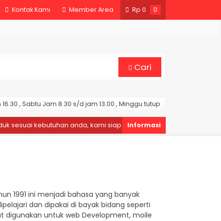
Kontak Kami
Member Area
Rp
0
0
Cari
16.30 , Sabtu Jam 8.30 s/d jam 13.00 , Minggu tutup
sesuai kebutuhan anda, kami siap melayani.
Selamat Datang
un 1991 ini menjadi bahasa yang banyak
lajari dan dipakai di bayak bidang seperti
apat digunakan untuk web Development, moile